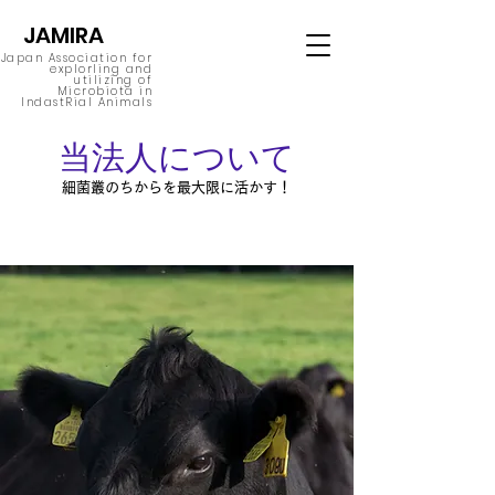
JAMIRA
Japan Association for
explorling and
utilizing of
Microbiota in
IndastRial Animals
当法人について
細菌叢のちからを最大限に活かす！